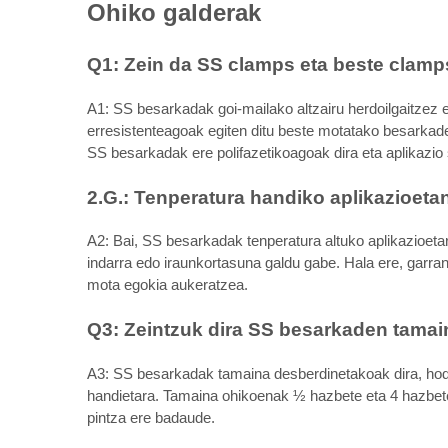
Ohiko galderak
Q1: Zein da SS clamps eta beste clamp
A1: SS besarkadak goi-mailako altzairu herdoilgaitzez 
erresistenteagoak egiten ditu beste motatako besarkade
SS besarkadak ere polifazetikoagoak dira eta aplikazio 
2.G.: Tenperatura handiko aplikazioeta
A2: Bai, SS besarkadak tenperatura altuko aplikazioetar
indarra edo iraunkortasuna galdu gabe. Hala ere, garran
mota egokia aukeratzea.
Q3: Zeintzuk dira SS besarkaden tamai
A3: SS besarkadak tamaina desberdinetakoak dira, hodie
handietara. Tamaina ohikoenak ½ hazbete eta 4 hazbet
pintza ere badaude.