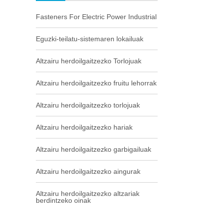
Fasteners For Electric Power Industrial
Eguzki-teilatu-sistemaren lokailuak
Altzairu herdoilgaitzezko Torlojuak
Altzairu herdoilgaitzezko fruitu lehorrak
Altzairu herdoilgaitzezko torlojuak
Altzairu herdoilgaitzezko hariak
Altzairu herdoilgaitzezko garbigailuak
Altzairu herdoilgaitzezko aingurak
Altzairu herdoilgaitzezko altzariak
berdintzeko oinak