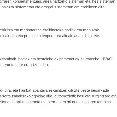
orraren konpartimentuan, airea hartzeko sisteman eta ihes sisteman
balazta-sistemetan eta erregai-sistemetan ere erabiltzen dira.
xebizitza eta merkataritza-eraikinetako hodiak eta mahukak
kiak dira eta presio eta tenperatura altuak jasan ditzakete.
 aldamioak, hodiak eta bestelako ekipamenduak ziurtatzeko. HVAC
stemetan ere erabiltzen dira.
ak dira, eta hainbat abantaila eskaintzen dituzte beste besarkade
 sorta zabalerako egokiak dira, automoziotik hasi eta iturgintzara eta
itsua da aplikazio mota eta bermatzen ari den ekipoaren tamaina