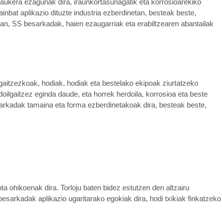
ukera ezagunak dira, iraunkortasunagatik eta korrosioarekiko
hainbat aplikazio dituzte industria ezberdinetan, besteak beste,
etan, SS besarkadak, haien ezaugarriak eta erabiltzearen abantailak
ilgaitzezkoak, hodiak, hodiak eta bestelako ekipoak ziurtatzeko
rdoilgaitzez eginda daude, eta horrek herdoila, korrosioa eta beste
sarkadak tamaina eta forma ezberdinetakoak dira, besteak beste,
 ohikoenak dira. Torloju baten bidez estutzen den altzairu
sarkadak aplikazio ugaritarako egokiak dira, hodi txikiak finkatzeko