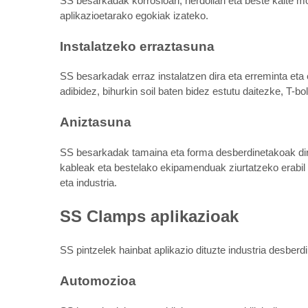
SS besarkadak korrosioari, herdoilari eta beste kalte m
aplikazioetarako egokiak izateko.
Instalatzeko erraztasuna
SS besarkadak erraz instalatzen dira eta erreminta et
adibidez, bihurkin soil baten bidez estutu daitezke, T-bo
Aniztasuna
SS besarkadak tamaina eta forma desberdinetakoak dira,
kableak eta bestelako ekipamenduak ziurtatzeko erabil d
eta industria.
SS Clamps aplikazioak
SS pintzelek hainbat aplikazio dituzte industria desberd
Automozioa