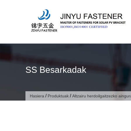
Saltatu
edukira
SS Besarkadak
/
/
Hasiera
Produktuak
Altzairu herdoilgaitzezko aingur