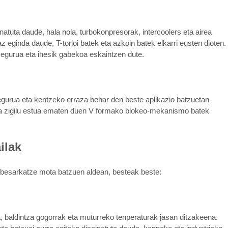
natuta daude, hala nola, turbokonpresorak, intercoolers eta airea
 eginda daude, T-torloi batek eta azkoin batek elkarri eusten dioten.
egurua eta ihesik gabekoa eskaintzen dute.
gurua eta kentzeko erraza behar den beste aplikazio batzuetan
 eta zigilu estua ematen duen V formako blokeo-mekanismo batek
ilak
e besarkatze mota batzuen aldean, besteak beste:
da, baldintza gogorrak eta muturreko tenperaturak jasan ditzakeena.