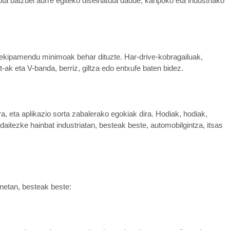
ota batzuei aurre egiteko diseinatuta daude, kanpoko eta industriako
a ekipamendu minimoak behar dituzte. Har-drive-kobragailuak,
lt-ak eta V-banda, berriz, giltza edo entxufe baten bidez.
 eta aplikazio sorta zabalerako egokiak dira. Hodiak, hodiak,
aitezke hainbat industriatan, besteak beste, automobilgintza, itsas
inetan, besteak beste: