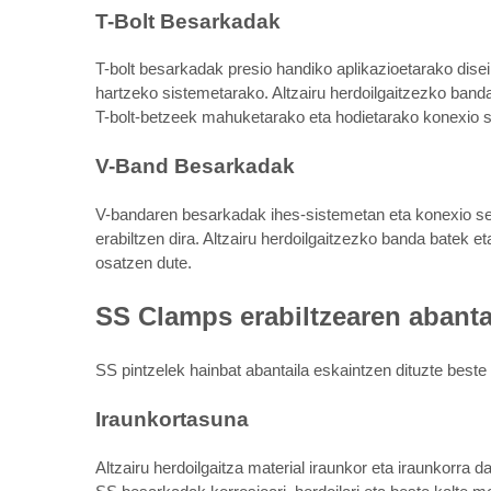
T-Bolt Besarkadak
T-bolt besarkadak presio handiko aplikazioetarako disei
hartzeko sistemetarako. Altzairu herdoilgaitzezko bandaz
T-bolt-betzeek mahuketarako eta hodietarako konexio s
V-Band Besarkadak
V-bandaren besarkadak ihes-sistemetan eta konexio se
erabiltzen dira. Altzairu herdoilgaitzezko banda batek
osatzen dute.
SS Clamps erabiltzearen abanta
SS pintzelek hainbat abantaila eskaintzen dituzte best
Iraunkortasuna
Altzairu herdoilgaitza material iraunkor eta iraunkorra 