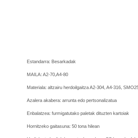
Estandarra: Besarkadak
MAILA: A2-70,A4-80
Materiala: altzairu herdoilgaitza A2-304, A4-316, SMO2
Azalera akabera: arrunta edo pertsonalizatua
Enbalatzea: furmigatutako paletak dituzten kartoiak
Hornitzeko gaitasuna: 50 tona hilean