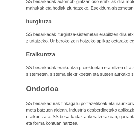
SS besarkadak automobilgintzan oso erabiliak dira mot
mahukak eta hodiak ziurtatzeko. Esekidura-sistemetan, 
Iturgintza
SS besarkadak iturgintza-sistemetan erabiltzen dira et
ziurtatzeko. Ur beroko zein hotzeko aplikazioetarako ego
Eraikuntza
SS besarkadak eraikuntza proiektuetan erabiltzen dira
sistemetan, sistema elektrikoetan eta suteen aurkako si
Ondorioa
SS besarkadurak finkagailu polifazetikoak eta iraunkorr
mota batzuen aldean. Industria desberdinetako aplikazio
eraikuntzara. SS besarkadak aukeratzerakoan, garrantz
eta forma kontuan hartzea.