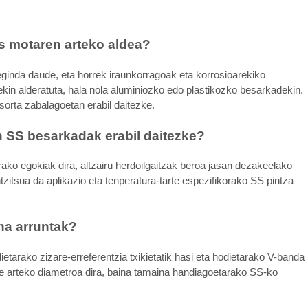
s motaren arteko aldea?
eginda daude, eta horrek iraunkorragoak eta korrosioarekiko
kin alderatuta, hala nola aluminiozko edo plastikozko besarkadekin.
sorta zabalagoetan erabil daitezke.
n SS besarkadak erabil daitezke?
ako egokiak dira, altzairu herdoilgaitzak beroa jasan dezakeelako
tzitsua da aplikazio eta tenperatura-tarte espezifikorako SS pintza
na arruntak?
tarako zizare-erreferentzia txikietatik hasi eta hodietarako V-banda
e arteko diametroa dira, baina tamaina handiagoetarako SS-ko