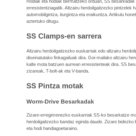
Hodiak eta hodiak bermatzeko orduan, SS besarkadak a
erresistentziagatik. Altzairu herdoilgaitzezko pintzelek 
automobilgintza, iturgintza eta eraikuntza. Artikulu hon
aztertuko ditugu.
SS Clamps-en sarrera
Altzairu herdoilgaitzezko euskarriak edo altzairu herdo
diseinatutako finkagailuak dira. Goi-mailako altzairu he
kalte mota batzuen aurrean erresistenteak dira. SS be
zizareak, T-bolt-ak eta V-banda.
SS Pintza motak
Worm-Drive Besarkadak
Zizare-erregimenezko euskarriak SS-ko besarkatze mota
herdoilgaitzezko bandaz eginda daude. Zizare bidezko be
eta hodi handiagoetaraino.