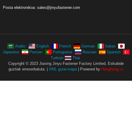
Posta elektronikoa:
sales@jinyufastener.com
Arabic
English
French
German
Italian
Japanese
Persian
Portuguese
Russian
Spanish
Turkish
Thai
Copyright © 2023 Jiaxing Jinyu Fastener Factory Limited, Eskubide
guztiak erreserbatuta. |
XML gune-mapa
| Powered by
Hangheng.cc