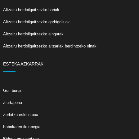
Altzairu herdoilgaitzezko hariak
Altzairu herdoilgaitzezko garbigailuak
Altzairu herdoilgaitzezko aingurak
Altzairu herdoilgaitzezko altzariak berdintzeko oinak
ESTEKA AZKARRAK
Guri buruz
Ziurtapena
Zerbitzu esklusiboa
Fabrikaren ikuspegia
Bideoa prozesatzea