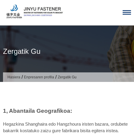
Saltatu
edukira
Zergatik Gu
/
/
Hasiera
Enpresaren profila
Zergatik Gu
1, Abantaila Geografikoa:
Hegazkina Shanghaira edo Hangzhoura iristen bazara, ordubete
bakarrik kostatuko zaizu gure fabrikara bisita egitera iristea.