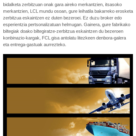
bidalketa zerbitzuan onak gara aireko merkantzien, itsasoko
merkantzien, LCL mundu osoan, gure leihatila bakarreko erosketa
zerbitzua eskaintzen ez duten bezeroei. Ez duzu broker edo
esperientzia pertsonalizatuan helmugan. Gainera, gure fabrikako
biltegiak doako biltegiratze-zerbitzua eskaintzen du bezeroen
konbinazio-kargak, FCL gisa antolatu litezkeen denbora-galera
eta entrega-gastuak aurrezteko.