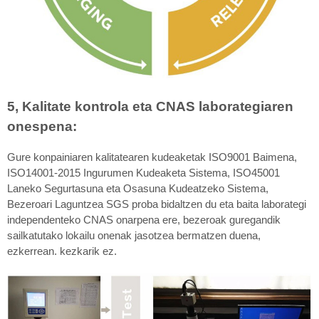
5, Kalitate kontrola eta CNAS laborategiaren
onespena:
Gure konpainiaren kalitatearen kudeaketak ISO9001 Baimena,
ISO14001-2015 Ingurumen Kudeaketa Sistema, ISO45001
Laneko Segurtasuna eta Osasuna Kudeatzeko Sistema,
Bezeroari Laguntzea SGS proba bidaltzen du eta baita laborategi
independenteko CNAS onarpena ere, bezeroak guregandik
sailkatutako lokailu onenak jasotzea bermatzen duena,
ezkerrean. kezkarik ez.