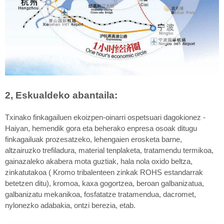
2, Eskualdeko abantaila:
Txinako finkagailuen ekoizpen-oinarri ospetsuari dagokionez -
Haiyan, hemendik gora eta beherako enpresa osoak ditugu
finkagailuak prozesatzeko, lehengaien erosketa barne,
altzairuzko trefiladura, material tenplaketa, tratamendu termikoa,
gainazaleko akabera mota guztiak, hala nola oxido beltza,
zinkatutakoa ( Kromo tribalenteen zinkak ROHS estandarrak
betetzen ditu), kromoa, kaxa gogortzea, beroan galbanizatua,
galbanizatu mekanikoa, fosfatatze tratamendua, dacromet,
nylonezko adabakia, ontzi berezia, etab.