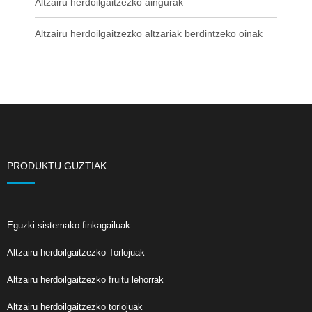
Altzairu herdoilgaitzezko aingurak
Altzairu herdoilgaitzezko altzariak berdintzeko oinak
PRODUKTU GUZTIAK
Eguzki-sistemako finkagailuak
Altzairu herdoilgaitzezko Torlojuak
Altzairu herdoilgaitzezko fruitu lehorrak
Altzairu herdoilgaitzezko torlojuak