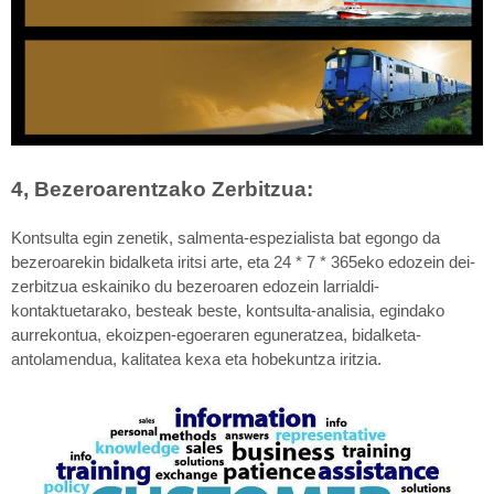
4, Bezeroarentzako Zerbitzua:
Kontsulta egin zenetik, salmenta-espezialista bat egongo da
bezeroarekin bidalketa iritsi arte, eta 24 * 7 * 365eko edozein dei-
zerbitzua eskainiko du bezeroaren edozein larrialdi-
kontaktuetarako, besteak beste, kontsulta-analisia, egindako
aurrekontua, ekoizpen-egoeraren eguneratzea, bidalketa-
antolamendua, kalitatea kexa eta hobekuntza iritzia.