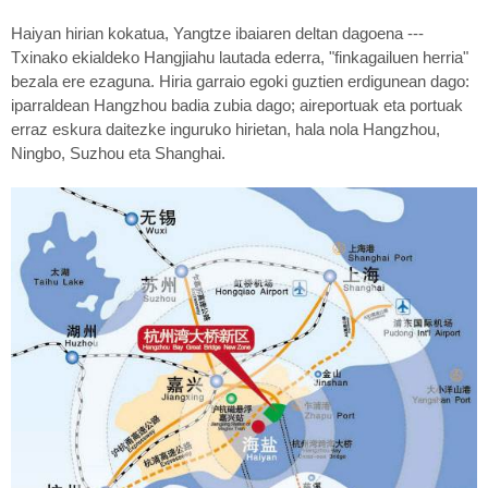
Haiyan hirian kokatua, Yangtze ibaiaren deltan dagoena ---
Txinako ekialdeko Hangjiahu lautada ederra, "finkagailuen herria"
bezala ere ezaguna. Hiria garraio egoki guztien erdigunean dago:
iparraldean Hangzhou badia zubia dago; aireportuak eta portuak
erraz eskura daitezke inguruko hirietan, hala nola Hangzhou,
Ningbo, Suzhou eta Shanghai.