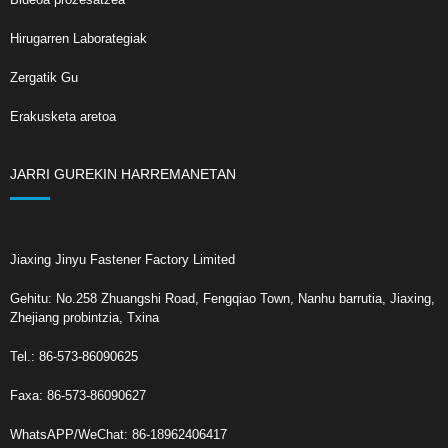
Hirugarren Laborategiak
Zergatik Gu
Erakusketa aretoa
JARRI GUREKIN HARREMANETAN
Jiaxing Jinyu Fastener Factory Limited
Gehitu: No.258 Zhuangshi Road, Fengqiao Town, Nanhu barrutia, Jiaxing,
Zhejiang probintzia, Txina
Tel.: 86-573-86090625
Faxa: 86-573-86090627
WhatsAPP/WeChat: 86-18962406417