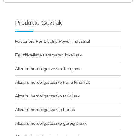
Produktu Guztiak
Fasteners For Electric Power Industrial
Eguzki-teilatu-sistemaren lokailuak
Altzairu herdoilgaitzezko Torlojuak
Altzairu herdoilgaitzezko fruitu lehorrak
Altzairu herdoilgaitzezko torlojuak
Altzairu herdoilgaitzezko hariak
Altzairu herdoilgaitzezko garbigailuak